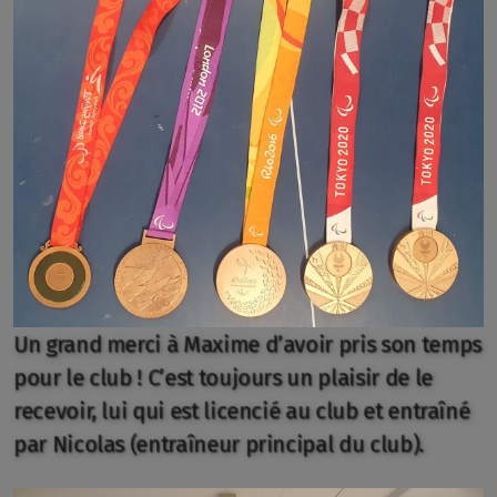
Invitation
Inscriptions tournoi
Paiement inscriptions
Réservation raclette
Allez au direct
Un grand merci à Maxime d’avoir pris son temps
pour le club ! C’est toujours un plaisir de le
Devenir Parrain
recevoir, lui qui est licencié au club et entraîné
par Nicolas (entraîneur principal du club).
Nos parrains
Nos communes