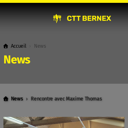
News
Accueil
News
FAQ
News
Le club
Bernex 1 élite
News
Rencontre avec Maxime Thomas
Bernex 2 élite
Bernex 3 élite