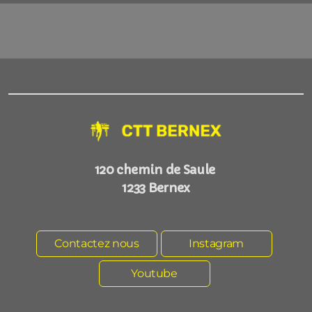
Invitation
Inscriptions tournoi
Paiement inscriptions
Réservation raclette
120 chemin de Saule
Allez au direct
1233 Bernex
Contactez nous
Instagram
Devenir Parrain
Youtube
Nos parrains
Nos communes