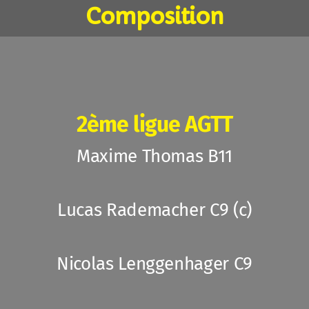
Bernex 4 élite
Composition
Bernex 5 élite
Bernex 6 élite
Bernex 1 jeunesse
2ème ligue AGTT
Bernex 2 jeunesse
Maxime Thomas B11
Horaires
Lucas Rademacher C9 (c)
Stages
Groupe sélection
Nicolas Lenggenhager C9
Examens SwissPing