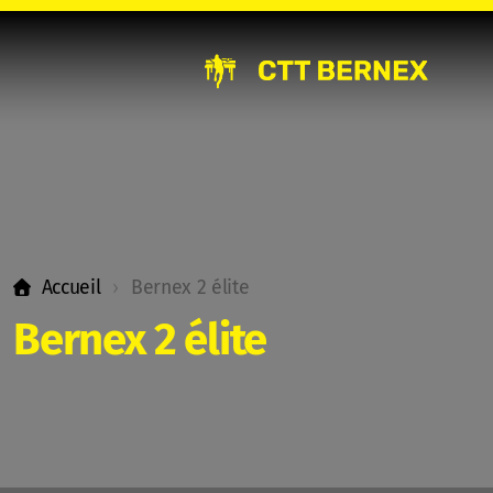
News
FAQ
Accueil
Bernex 2 élite
Le club
Bernex 2 élite
Bernex 1 élite
Bernex 2 élite
Bernex 3 élite